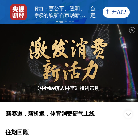
公平、透明、
台风“白海豚”影响我国已成
2000亿元超长期
打开APP
矿石市场新秩
定局 即将进入48小时台风
下达 支持老旧小
建
警戒线
梯等
新赛道，新机遇，体育消费硬气上线
往期回顾