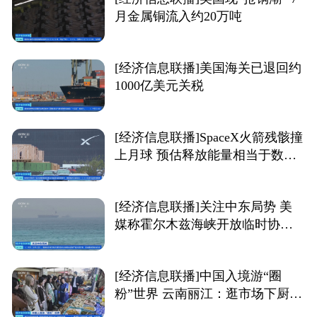
月金属铜流入约20万吨
[经济信息联播]美国海关已退回约
1000亿美元关税
[经济信息联播]SpaceX火箭残骸撞
上月球 预估释放能量相当于数吨
TNT炸药爆炸
[经济信息联播]关注中东局势 美
媒称霍尔木兹海峡开放临时协
议“接近达成”
[经济信息联播]中国入境游“圈
粉”世界 云南丽江：逛市场下厨房
外国游客体验“慢生活”