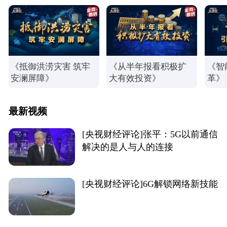
《抵御洪涝灾害 筑牢
《从半年报看积极扩
《智
安澜屏障》
大有效投资》
革》
最新视频
[央视财经评论]张平：5G以前通信
解决的是人与人的连接
[央视财经评论]6G解锁网络新技能