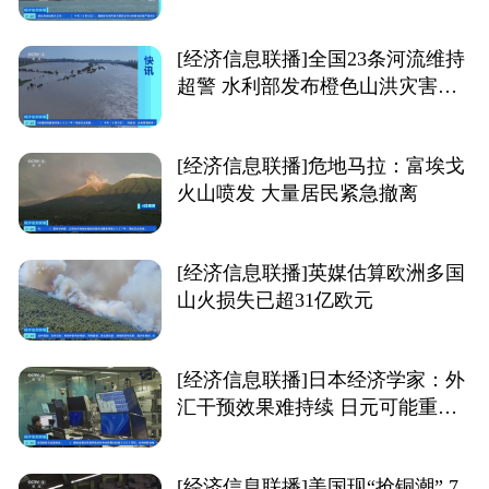
[经济信息联播]全国23条河流维持
超警 水利部发布橙色山洪灾害气
象预警
[经济信息联播]危地马拉：富埃戈
火山喷发 大量居民紧急撤离
[经济信息联播]英媒估算欧洲多国
山火损失已超31亿欧元
[经济信息联播]日本经济学家：外
汇干预效果难持续 日元可能重回
贬值通道
[经济信息联播]美国现“抢铜潮” 7