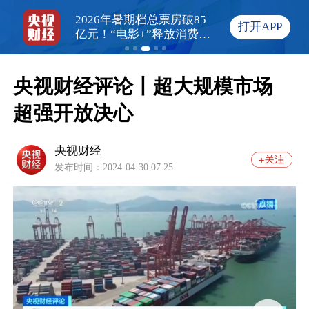
“胡辣汤味香
2026年暑期档总票房破85
从流水线到兴趣岗 
打开APP
游客玩到不想走
亿元！“电影+”释放消费新
暑期工市场刮起“
活力
央视财经评论丨超大规模市场 
超强开放决心
央视财经
发布时间：2024-04-30 07:25