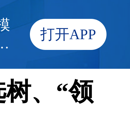
模
联合国：厄尔尼诺
打开APP
界
剧脆弱国家的粮食
选树、“领