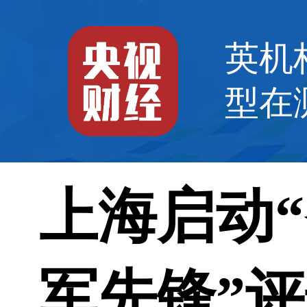
组织警告：全球
英机
食品通胀
型在
行为
上海启动“
军先锋”