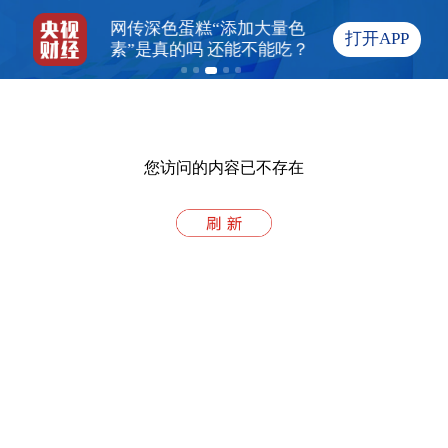
票房持续走
网传深色蛋糕“添加大量色
国家统计局：7月份
打开APP
”如何“链”成？
素”是真的吗 还能不能吃？
比上涨0.5% PPI
3.5%
您访问的内容已不存在