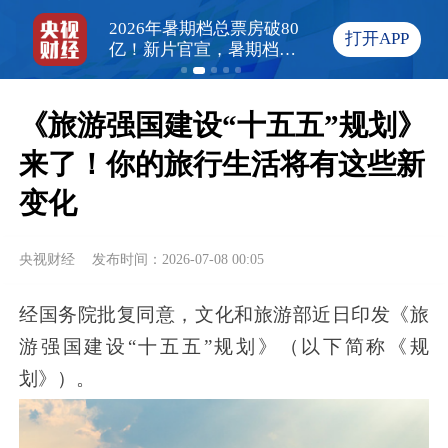
县发生4.9级
2026年暑期档总票房破80
2026暑期档破80
打开APP
度6千米
亿！新片官宣，暑期档热
数字更耐看
度持续
《旅游强国建设“十五五”规划》
来了！你的旅行生活将有这些新
变化
央视财经
发布时间：2026-07-08 00:05
经国务院批复同意，文化和旅游部近日印发《旅
游强国建设“十五五”规划》（以下简称《规
划》）。