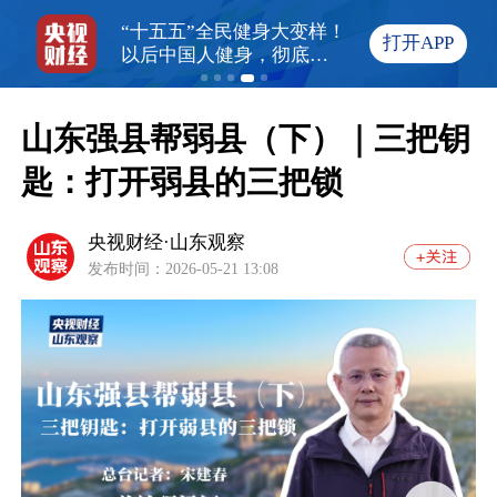
7%！金价为何
“十五五”全民健身大变样！
霍尔木兹海峡关
打开APP
背后两大推手
以后中国人健身，彻底不
克石油出口骤降7
一样了
山东强县帮弱县（下）｜三把钥
匙：打开弱县的三把锁
央视财经·山东观察
发布时间：2026-05-21 13:08