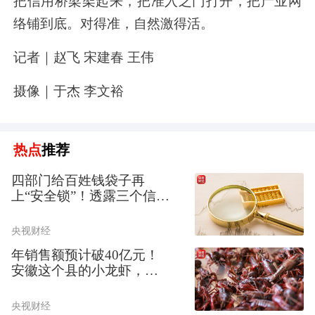
把信用桥梁架起来，把准入之门打开，把产业网
络铺到底。对得准，自然激得活。
记者｜赵飞 宋建春 王伟
摄像｜于杰 李文裕
热点
推荐
四部门给百姓钱袋子再
上“安全锁”！透露三个信号
→
央视财经
年销售额预计破40亿元！
安徽这个县的小龙虾，卖
到全世界了→
央视财经