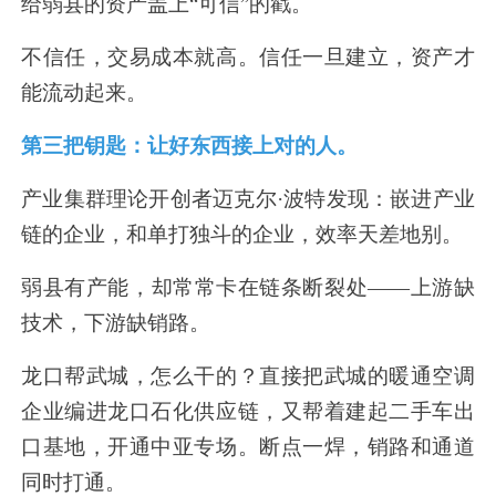
给弱县的资产盖上
“
可信
”
的戳。
不信任，交易成本就高。信任一旦建立，资产才
能流动起来。
第三把钥匙：让好东西接上对的人。
产业集群理论开创者迈克尔
·
波特发现：嵌进产业
链的企业，和单打独斗的企业，效率天差地别。
弱县有产能，却常常卡在链条断裂处
——
上游缺
技术，下游缺销路。
龙口帮武城，怎么干的？直接把武城的暖通空调
企业编进龙口石化供应链，又帮着建起二手车出
口基地，开通中亚专场。断点一焊，销路和通道
同时打通。